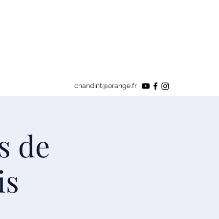
chandint@orange.fr
s de
is