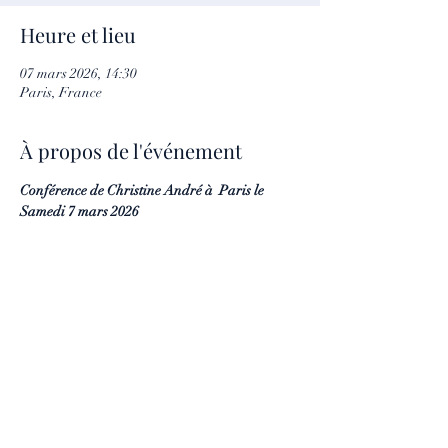
Heure et lieu
07 mars 2026, 14:30
Paris, France
À propos de l'événement
Conférence de Christine André à  Paris le 
Samedi 7 mars 2026
"Les Guides nous expliquent la différence entre 
croire en l'Au-delà et avoir confiance en leurs 
interventions dans nos vies."
Suivie en deuxième partie de questions 
réponses sur l'Au-delà Les Guides et les 
Médiums.
Horaire 14h30
Entrée 20 euros