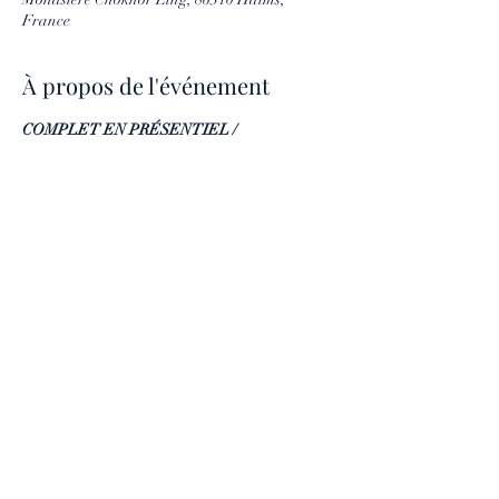
France
À propos de l'événement
COMPLET EN PRÉSENTIEL / 
RÉSERVATION ENCORE POSSIBLE EN 
VISIO PAR ZOOM
Samedi 13 novembre à Haims (86310).
 L'Au-delà de la vie "Le Guide de Lumière ".
 Rencontres et échanges entre la Moniale 
bouddhiste Vénérable Davina Dhâmmâ et la 
Médium spirite Christine André.
 De 10h à 12h30 et de 14h30 à 18h.
Réservation obligatoire pour se rendre sur 
place ou suivre par zoom.
 Pour tous renseignements : 
contact@chokhorling.com 
et 
06 87 47 98 69 