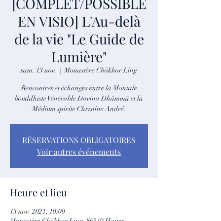
[COMPLET/POSSIBLE
EN VISIO] L'Au-delà
de la vie "Le Guide de
Lumière"
sam. 13 nov.
  |  
Monastère Chökhor Ling
Rencontres et échanges entre la Moniale
bouddhiste Vénérable Davina Dhâmmâ et la
Médium spirite Christine André.
RÉSERVATIONS OBLIGATOIRES
Voir autres événements
Heure et lieu
13 nov. 2021, 10:00
Monastère Chökhor Ling, 86310 Haims,