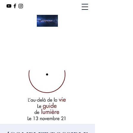
CHRISTINE ANDRÉ
MÉDIUM SPIRITE
chandint@orange.fr