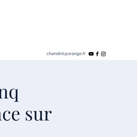
chandint@orange.fr
inq
nce sur