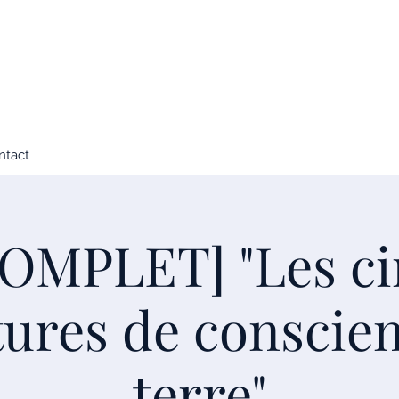
ntact
OMPLET] "Les c
ures de conscie
terre"