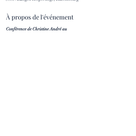
À propos de l'événement
Conférence de Christine André au 
Luxembourg samedi 23 mars 2024
"Comment et à qui adresser nos demandes 
dans l'Au-delà ?"
Suivie en deuxième partie de questions 
réponses sur  l'Au-delà  et la Médiumnité
Centre Nicolas Braun
474 route de Thionville 5886 Hesperange
Renseignements et réservations :
etoilenaissante.lux@gmail.com
Nombre de places limité
Entrée: 20 euros
https://www.etoile-naissante.com/conferences