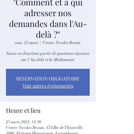
"Comment et à qui
adresser nos
demandes dans l'Au-
delà ?"
sam. 23 mars
  |  
Centre Nicolas Braun
Suivie en deuxième partie de questions réponses
sur l'Au-delà et la Médiumnité
RÉSERVATION OBLIGATOIRE
Voir autres événements
Heure et lieu
23 mars 2024, 14:30
Centre Nicolas Braun, 474 Rte de Thionville,
5886 Alzingen Hesperange, Luxembourg